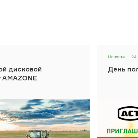
Новости
24
ой дисковой
День по
от AMAZONE