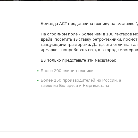
Команда АСТ представила технику на выставке "
На огромном поле - более чем в 100 гектаров мо
драйв, посетить выставку ретро-техники, посмо
танцующими тракторами. Да-да, это отличная а
ярмарке - попробовать сыр, а в городе мастеров
Вы только представьте эти масштабы:
Более 200 единиц техники
Более 250 производителей из России, а
также из Беларуси и Кыргызстана