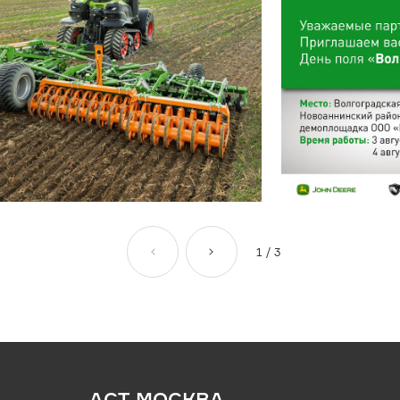
1
/
3
АСТ-МОСКВА